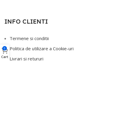
INFO CLIENTI
Termene si conditii
Politica de utilizare a Cookie-uri
0
Cart
Livrari si retururi
Date de identificare ale societății
Politica GDPR
ANPC
ANPC - SAL