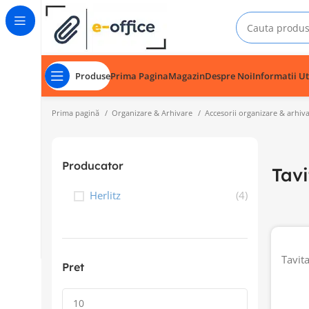
Produse
Prima Pagina
Magazin
Despre Noi
Informatii Ut
Prima pagină
Organizare & Arhivare
Accesorii organizare & arhiv
Producator
Tav
Herlitz
(4)
Tavit
Pret