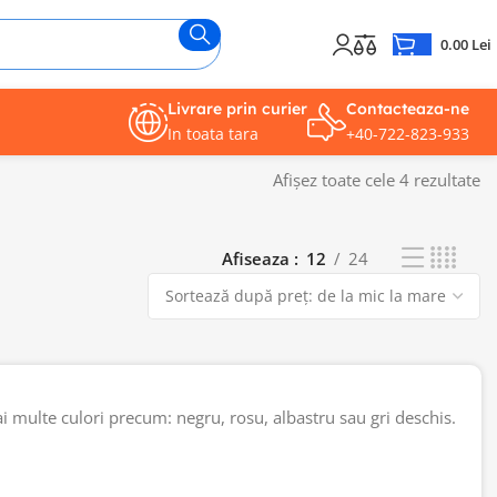
0.00
Lei
Livrare prin curier
Contacteaza-ne
In toata tara
+40-722-823-933
Afișez toate cele 4 rezultate
Afiseaza
12
24
i multe culori precum: negru, rosu, albastru sau gri deschis.