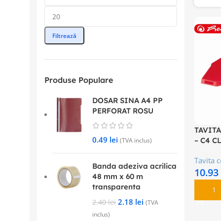
Filtrează
Produse Populare
DOSAR SINA A4 PP
PERFORAT ROSU
TAVIT
0.49
lei
– C4 C
(TVA inclus)
Tavita 
Banda adeziva acrilica
10.93
48 mm x 60 m
transparenta
Adaugă
2.18
lei
2.40
lei
(TVA
inclus)