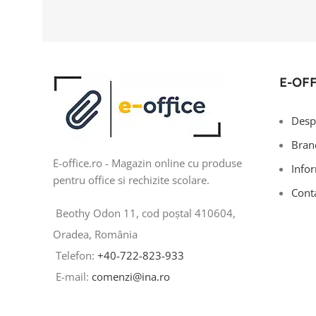
E-OF
Desp
Bran
E-office.ro - Magazin online cu produse
Infor
pentru office si rechizite scolare.
Cont
Beothy Odon 11, cod poștal 410604,
Oradea, România
Telefon:
+40-722-823-933
E-mail:
comenzi@ina.ro