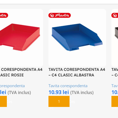
A CORESPONDENTA A4
TAVITA CORESPONDENTA A4
TA
LASIC ROSIE
– C4 CLASIC ALBASTRA
– 
corespondenta
Tavita corespondenta
Tav
lei
10.93
lei
10
(TVA inclus)
(TVA inclus)
 În Coș
Adaugă În Coș
A