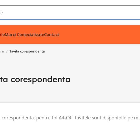
ile
Marci Comecializate
Contact
are
Tavita corespondenta
ita corespondenta
a corespondenta, pentru foi A4-C4. Tavitele sunt disponibile pe ma