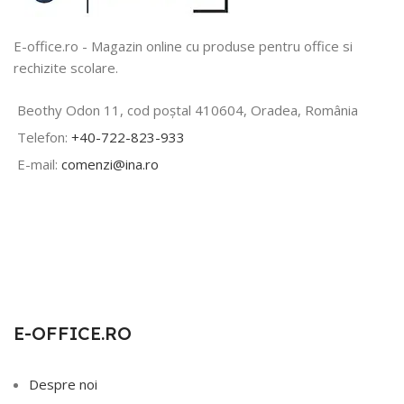
E-office.ro - Magazin online cu produse pentru office si
rechizite scolare.
Beothy Odon 11, cod poștal 410604, Oradea, România
Telefon:
+40-722-823-933
E-mail:
comenzi@ina.ro
E-OFFICE.RO
Despre noi