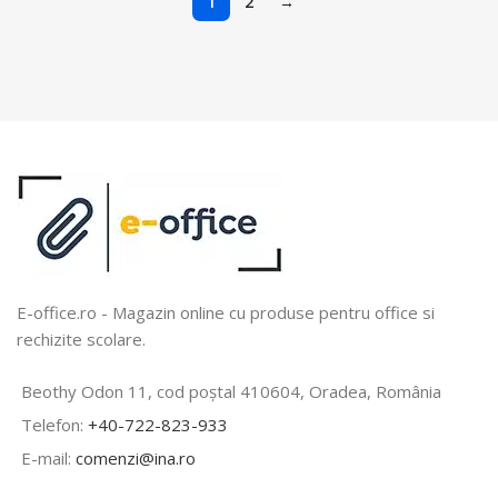
1
2
→
E-office.ro - Magazin online cu produse pentru office si
rechizite scolare.
Beothy Odon 11, cod poștal 410604, Oradea, România
Telefon:
+40-722-823-933
E-mail:
comenzi@ina.ro