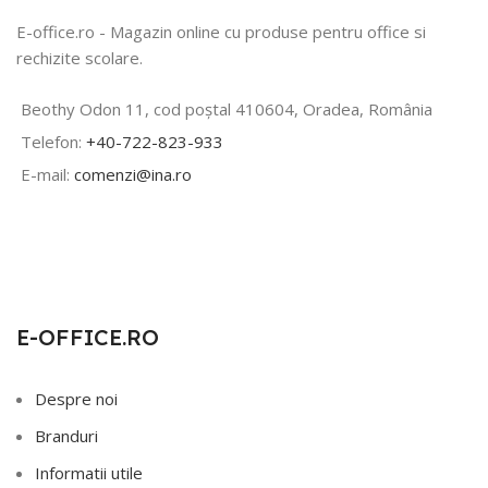
E-office.ro - Magazin online cu produse pentru office si
rechizite scolare.
Beothy Odon 11, cod poștal 410604, Oradea, România
Telefon:
+40-722-823-933
E-mail:
comenzi@ina.ro
E-OFFICE.RO
Despre noi
Branduri
Informatii utile