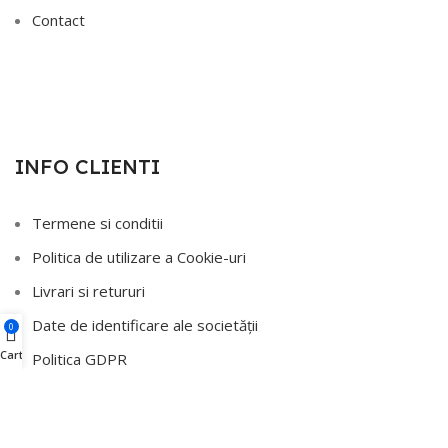
Contact
INFO CLIENTI
Termene si conditii
Politica de utilizare a Cookie-uri
Livrari si retururi
Date de identificare ale societății
0
Cart
Politica GDPR
ANPC
ANPC - SAL