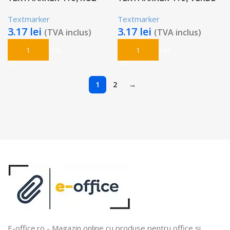
Textmarker
Textmarker
3.17
lei
3.17
lei
(TVA inclus)
(TVA inclus)
Adaugă În Coș
Adaugă În Coș
1
2
→
E-office.ro - Magazin online cu produse pentru office si