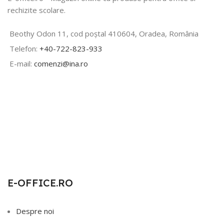
rechizite scolare.
Beothy Odon 11, cod poștal 410604, Oradea, România
Telefon:
+40-722-823-933
E-mail:
comenzi@ina.ro
E-OFFICE.RO
Despre noi