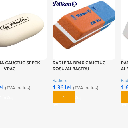
RA CAUCIUC SPECK
RADIERA BR40 CAUCIUC
RA
– VRAC
ROSU/ALBASTRU
AL
Radiere
Rad
ei
1.36
lei
1.
(TVA inclus)
(TVA inclus)
 În Coș
Adaugă În Coș
A