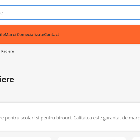
ile
Marci Comecializate
Contact
Radiere
iere
e pentru scolari si pentru birouri. Calitatea este garantat de marcil