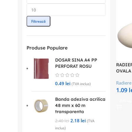
Filtrează
Produse Populare
DOSAR SINA A4 PP
RADIE
PERFORAT ROSU
OVALA 
Radiere
0.49
lei
(TVA inclus)
1.09
l
Banda adeziva acrilica
Adaugă
48 mm x 60 m
transparenta
2.18
lei
2.40
lei
(TVA
inclus)