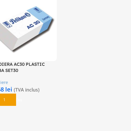
DIERA AC30 PLASTIC
BA SET30
iere
68
lei
(TVA inclus)
daugă În Coș