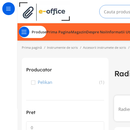
Produse
Prima Pagina
Magazin
Despre Noi
Informatii Ut
Prima pagină
Instrumente de scris
Accesorii instrumete de scris
Producator
Rad
Pelikan
(1)
Radier
Pret