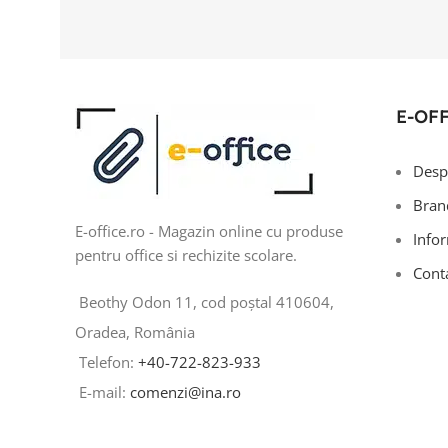
E-OF
Desp
Bran
E-office.ro - Magazin online cu produse
Infor
pentru office si rechizite scolare.
Cont
Beothy Odon 11, cod poștal 410604,
Oradea, România
Telefon:
+40-722-823-933
E-mail:
comenzi@ina.ro