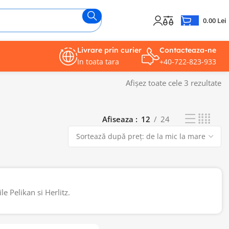
0.00
Lei
Livrare prin curier
Contacteaza-ne
In toata tara
+40-722-823-933
Afișez toate cele 3 rezultate
Afiseaza
12
24
e Pelikan si Herlitz.