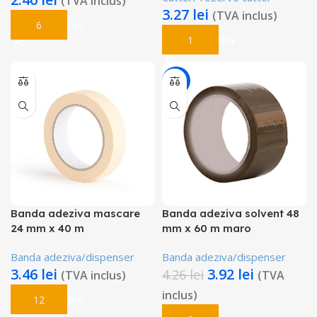
(TVA inclus)
3.27
lei
(TVA inclus)
Adaugă În Coș
Adaugă În Coș
-8%
Banda adeziva mascare
Banda adeziva solvent 48
24 mm x 40 m
mm x 60 m maro
Banda adeziva/dispenser
Banda adeziva/dispenser
3.46
lei
3.92
lei
4.26
lei
(TVA inclus)
(TVA
inclus)
Adaugă În Coș