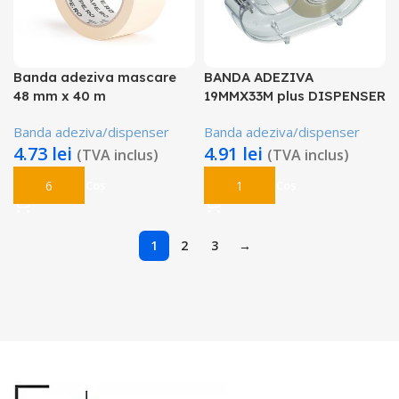
Banda adeziva mascare
BANDA ADEZIVA
48 mm x 40 m
19MMX33M plus DISPENSER
Banda adeziva/dispenser
Banda adeziva/dispenser
4.73
lei
4.91
lei
(TVA inclus)
(TVA inclus)
Adaugă În Coș
Adaugă În Coș
1
2
3
→