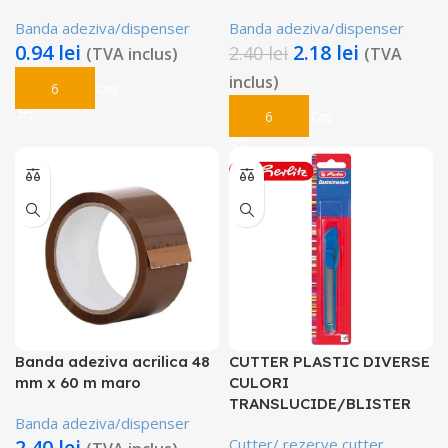
Banda adeziva/dispenser
Banda adeziva/dispenser
0.94
lei
2.18
lei
2.40
lei
(TVA inclus)
(TVA
inclus)
Adaugă În Coș
Adaugă În Coș
Banda adeziva acrilica 48
CUTTER PLASTIC DIVERSE
mm x 60 m maro
CULORI
TRANSLUCIDE/BLISTER
Banda adeziva/dispenser
2.40
lei
Cutter/ rezerve cutter