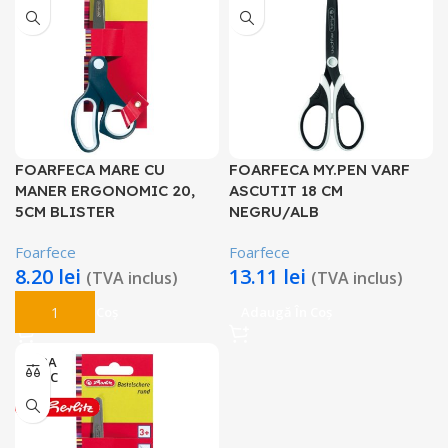
FOARFECA MARE CU
FOARFECA MY.PEN VARF
MANER ERGONOMIC 20,
ASCUTIT 18 CM
5CM BLISTER
NEGRU/ALB
Foarfece
Foarfece
8.20
lei
13.11
lei
(TVA inclus)
(TVA inclus)
Adaugă În Coș
Adaugă În Coș
FARA
STOC