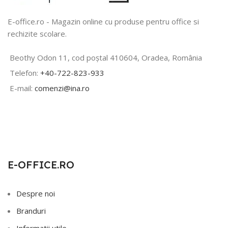
E-office.ro - Magazin online cu produse pentru office si
rechizite scolare.
Beothy Odon 11, cod poștal 410604, Oradea, România
Telefon:
+40-722-823-933
E-mail:
comenzi@ina.ro
E-OFFICE.RO
Despre noi
Branduri
Informatii utile