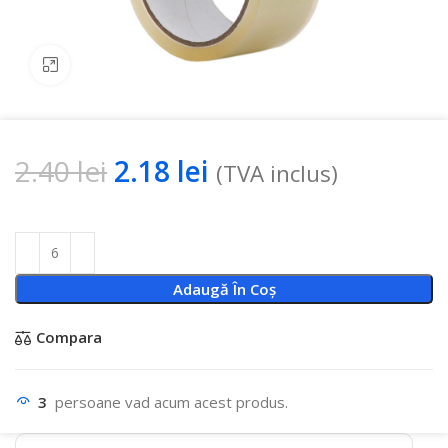
Click to enlarge
2.40
lei
2.18
lei
(TVA inclus)
Adaugă În Coș
Compara
3
persoane vad acum acest produs.