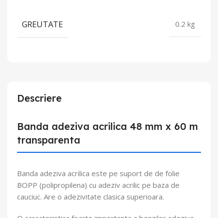
GREUTATE
0.2 kg
Descriere
Banda adeziva acrilica 48 mm x 60 m
transparenta
Banda adeziva acrilica este pe suport de de folie
BOPP (polipropilena) cu adeziv acrilic pe baza de
cauciuc. Are o adezivitate clasica superioara.
O caracteristica foarte importanta a benzilor adezive