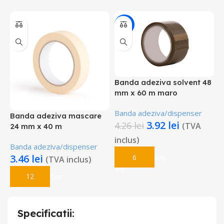
-8%
Banda adeziva solvent 48
B
mm x 60 m maro
m
Banda adeziva/dispenser
B
Banda adeziva mascare
3.92
lei
4.26
lei
(TVA
24 mm x 40 m
inclus)
Banda adeziva/dispenser
3.46
lei
Adaugă În Coș
(TVA inclus)
Adaugă În Coș
Specificatii: