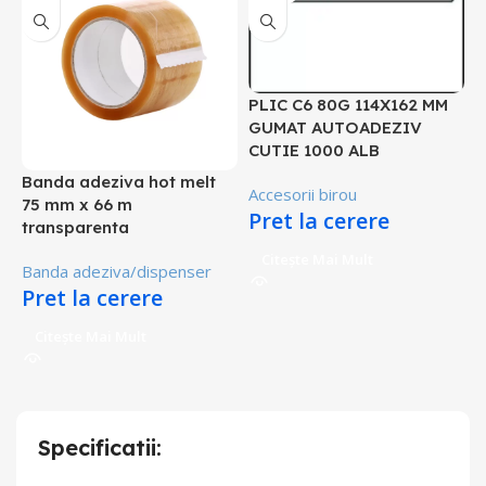
PLIC C6 80G 114X162 MM
GUMAT AUTOADEZIV
CUTIE 1000 ALB
Banda adeziva hot melt
Accesorii birou
75 mm x 66 m
D
Pret la cerere
transparenta
P
Citește Mai Mult
Banda adeziva/dispenser
D
Pret la cerere
Citește Mai Mult
Specificatii: