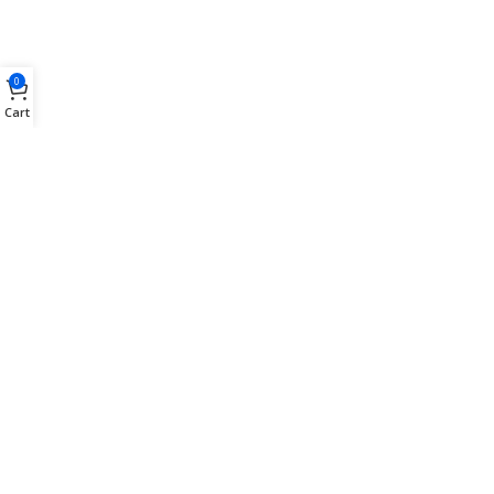
0
Cart
2024 E-office.ro. Produse pentru office | Rechizite scolare