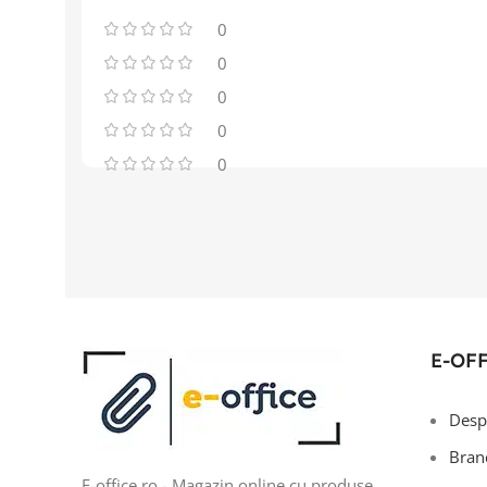
0
0
0
0
0
E-OF
Desp
Bran
E-office.ro - Magazin online cu produse