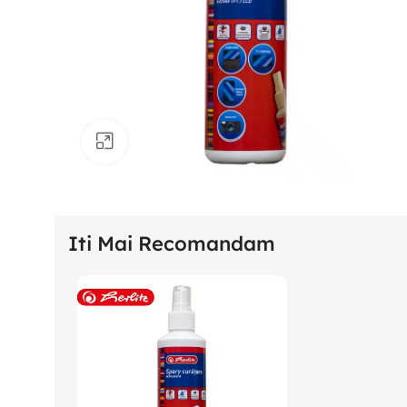
Click to enlarge
Iti Mai Recomandam