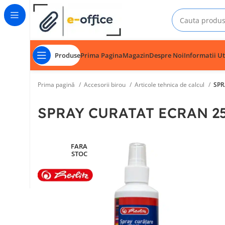
Produse
Prima Pagina
Magazin
Despre Noi
Informatii Ut
Prima pagină
Accesorii birou
Articole tehnica de calcul
SPR
SPRAY CURATAT ECRAN 2
FARA
STOC