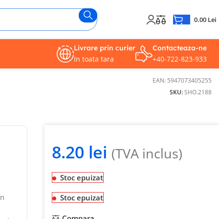
0.00
Lei
Livrare prin curier
Contacteaza-ne
In toata tara
+40-722-823-933
EAN:
5947073405255
SKU:
SHO.2188
8.20
lei
(TVA inclus)
Stoc epuizat
în
Stoc epuizat
Compara