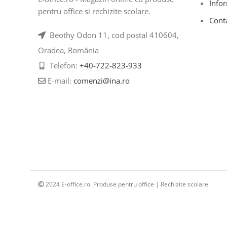
Infor
pentru office si rechizite scolare.
Cont
Beothy Odon 11, cod poștal 410604,
Oradea, România
Telefon:
+40-722-823-933
E-mail:
comenzi@ina.ro
2024 E-office.ro. Produse pentru office | Rechizite scolare