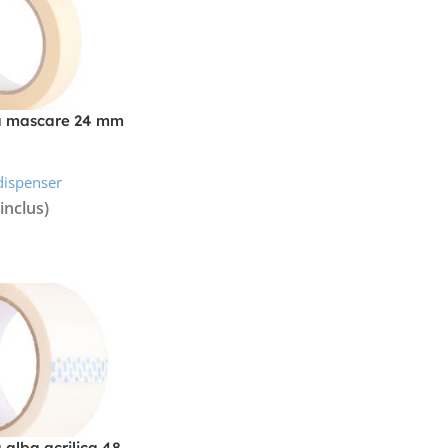
a mascare 24 mm
dispenser
inclus)
alba acrilica 48