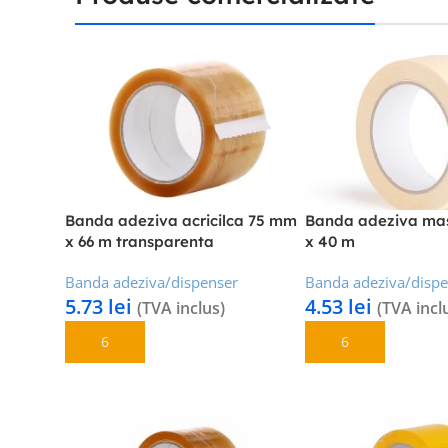
Banda adeziva acricilca 75 mm
Banda adeziva ma
x 66 m transparenta
x 40 m
Banda adeziva/dispenser
Banda adeziva/disp
5.73
lei
4.53
lei
(TVA inclus)
(TVA incl
Adaugă În Coș
Adaugă În Coș