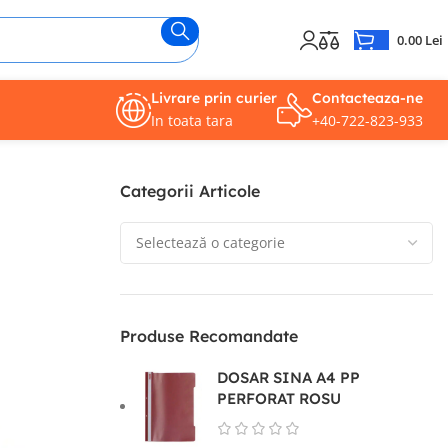
0.00
Lei
Livrare prin curier
Contacteaza-ne
In toata tara
+40-722-823-933
Categorii Articole
Produse Recomandate
DOSAR SINA A4 PP
PERFORAT ROSU