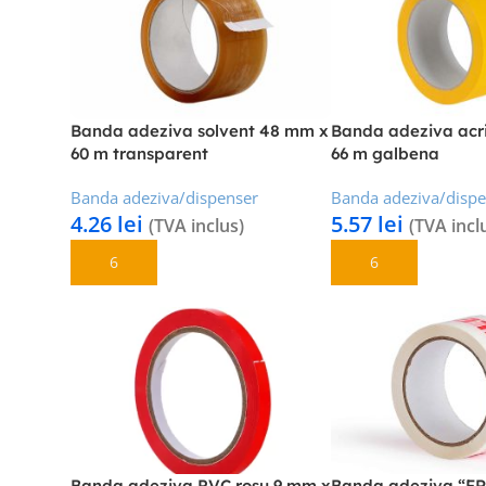
Banda adeziva solvent 48 mm x
Banda adeziva acr
60 m transparent
66 m galbena
Banda adeziva/dispenser
Banda adeziva/disp
4.26
lei
5.57
lei
(TVA inclus)
(TVA incl
Adaugă În Coș
Adaugă În Coș
Banda adeziva PVC rosu 9 mm x
Banda adeziva “F