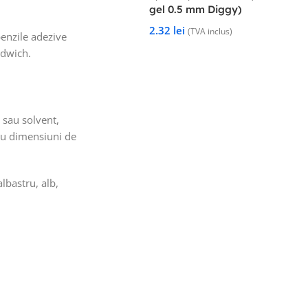
gel 0.5 mm Diggy)
2.32
lei
(TVA inclus)
benzile adezive
ndwich.
 sau solvent,
 cu dimensiuni de
lbastru, alb,