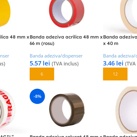
ilica 48 mm x
Banda adeziva acrilica 48 mm x
Banda adeziv
66 m (rosu)
x 40 m
enser
Banda adeziva/dispenser
Banda adeziva/
5.57
lei
3.46
lei
us)
(TVA inclus)
(TVA 
Adaugă În Coș
Adaugă În Coș
-8%
RAGIL”
Banda adeziva solvent 48 mm x
Banda adeziva 