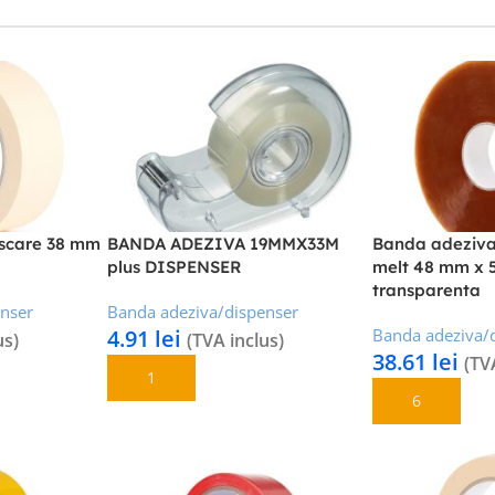
scare 38 mm
BANDA ADEZIVA 19MMX33M
Banda adeziva
plus DISPENSER
melt 48 mm x 
transparenta
enser
Banda adeziva/dispenser
4.91
lei
Banda adeziva/
us)
(TVA inclus)
38.61
lei
(TV
Adaugă În Coș
Adaugă În Coș