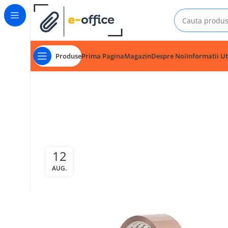
Produse
Prima Pagina
Magazin
Despre Noi
Informatii Ut
12
AUG.